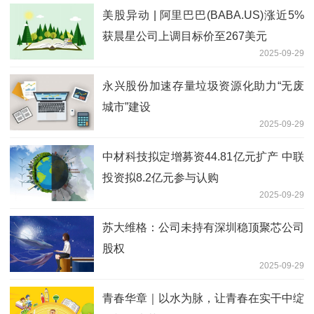
美股异动 | 阿里巴巴(BABA.US)涨近5%
获晨星公司上调目标价至267美元
2025-09-29
永兴股份加速存量垃圾资源化助力“无废
城市”建设
2025-09-29
中材科技拟定增募资44.81亿元扩产 中联
投资拟8.2亿元参与认购
2025-09-29
苏大维格：公司未持有深圳稳顶聚芯公司
股权
2025-09-29
青春华章｜以水为脉，让青春在实干中绽