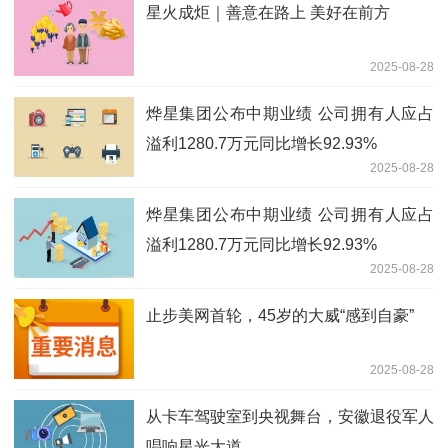
星火成炬｜善意在路上 美好在前方
2025-08-28
烨星集团公布中期业绩 公司拥有人应占
溢利1280.7万元同比增长92.93%
2025-08-28
烨星集团公布中期业绩 公司拥有人应占
溢利1280.7万元同比增长92.93%
2025-08-28
止步美网首轮，45岁的大威“感到自豪”
2025-08-28
从卡车驾驶室到央视舞台，安徽退役军人
唱响星光大道