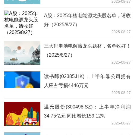
2025-08-27
A股：2025年核电能源龙头股名单，请收
好（2025/8/27）
2025-08-27
三大锂电池电解液龙头题材，名单收好！
（2025/8/27）
2025-08-27
读书郎(02385.HK)：上半年母公司拥有
人应占亏损4446万元
2025-08-27
温氏股份(300498.SZ)：上半年净利润
34.75亿元 同比增长159.12%
2025-08-27