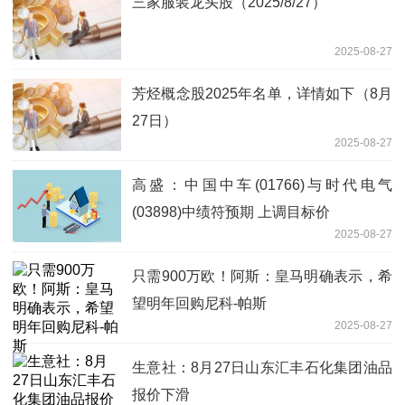
三家服装龙头股（2025/8/27）
2025-08-27
芳烃概念股2025年名单，详情如下（8月
27日）
2025-08-27
高盛：中国中车(01766)与时代电气
(03898)中绩符预期 上调目标价
2025-08-27
只需900万欧！阿斯：皇马明确表示，希
望明年回购尼科-帕斯
2025-08-27
生意社：8月27日山东汇丰石化集团油品
报价下滑