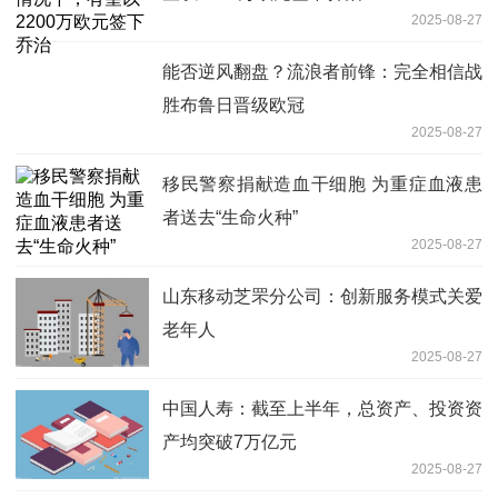
2025-08-27
能否逆风翻盘？流浪者前锋：完全相信战
胜布鲁日晋级欧冠
2025-08-27
移民警察捐献造血干细胞 为重症血液患
者送去“生命火种”
2025-08-27
山东移动芝罘分公司：创新服务模式关爱
老年人
2025-08-27
中国人寿：截至上半年，总资产、投资资
产均突破7万亿元
2025-08-27