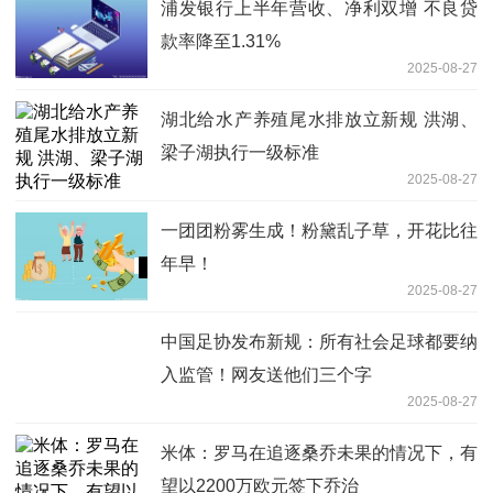
浦发银行上半年营收、净利双增 不良贷
款率降至1.31%
2025-08-27
湖北给水产养殖尾水排放立新规 洪湖、
梁子湖执行一级标准
2025-08-27
一团团粉雾生成！粉黛乱子草，开花比往
年早！
2025-08-27
中国足协发布新规：所有社会足球都要纳
入监管！网友送他们三个字
2025-08-27
米体：罗马在追逐桑乔未果的情况下，有
望以2200万欧元签下乔治