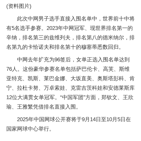
(资料图片)
此次中网男子选手直接入围名单中，世界前十中将
有5名选手参赛。2023年中网冠军、现世界排名第一的
辛纳，排名第三的兹维列夫，排名第八的德米纳尔，排
名第九的卡恰诺夫和排名第十的穆塞蒂悉数回归。
中网去年扩充为96签后，女单正选入围名单达到
76人。这份豪华参赛名单包括萨巴伦卡、高芙、斯维
亚特克、凯斯、莱巴金娜、大坂直美、奥斯塔彭科、肯
宁、拉杜卡努、万卓索娃、克雷吉茨科娃和安德莱斯库
12位大满贯女单冠军。“中国军团”方面，郑钦文、王欣
瑜、王雅繁凭借排名直接入围。
2025年中国网球公开赛将于9月14日至10月5日在
国家网球中心举行。