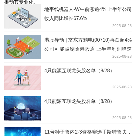
地平线机器人-W午前涨逾4% 上半年公司
收入同比增长67.6%
2025-08-28
港股异动 | 京东方精电(00710)再跌超4%
公司可能被剔除港股通 上半年利润增速
2025-08-28
低于营收增速
4只能源互联龙头股名单（8/28）
2025-08-28
4只能源互联龙头股名单（8/28）
2025-08-28
11号种子鲁内2-3资格赛选手斯特鲁夫，